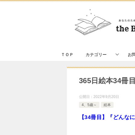
ＴＯＰ
カテゴリー
お
365日絵本34
公開日：
2022年9月20日
4、5歳～
絵本
【34冊目】『どんな