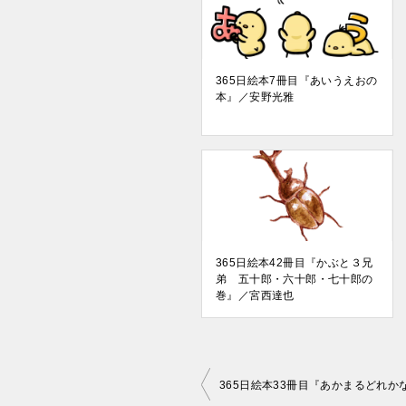
365日絵本7冊目『あいうえおの
本』／安野光雅
365日絵本42冊目『かぶと３兄
弟 五十郎・六十郎・七十郎の
巻』／宮西達也
投
365日絵本33冊目『あかまるどれ