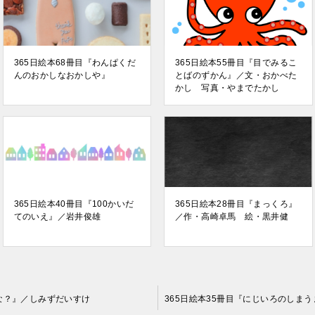
365日絵本68冊目『わんぱくだ
365日絵本55冊目『目でみるこ
んのおかしなおかしや』
とばのずかん』／文・おかべた
かし 写真・やまでたかし
365日絵本40冊目『100かいだ
365日絵本28冊目『まっくろ』
てのいえ』／岩井俊雄
／作・高崎卓馬 絵・黒井健
かな？』／しみずだいすけ