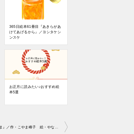
365日絵本61冊目『あきらがあ
けてあげるから』／ヨシタケシ
ンスケ
お正月に読みたい♪おすすめ絵
本5選
365日絵本35冊目『にじいろのしまうま』／作・こやま峰子 絵・やなせたかし