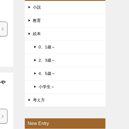
小説
教育
絵本
0、1歳～
2、3歳～
4、5歳～
かや
小学生～
考え方
New Entry