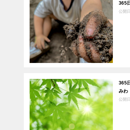
36
公開
36
みわ
公開