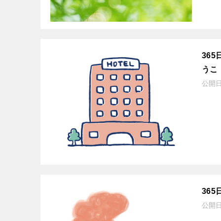
36
うこ
公開
36
公開