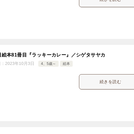
5日絵本81冊目『ラッキーカレー』／シゲタサヤカ
日：
2023年10月3日
4、5歳～
絵本
続きを読む