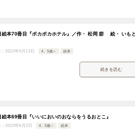
5日絵本70冊目『ポカポカホテル』／作・ 松岡 節 絵・ いもと
日：
2023年6月13日
4、5歳～
絵本
続きを読む
5日絵本69冊目『いいにおいのおならをうるおとこ』
日：
2023年6月2日
4、5歳～
絵本