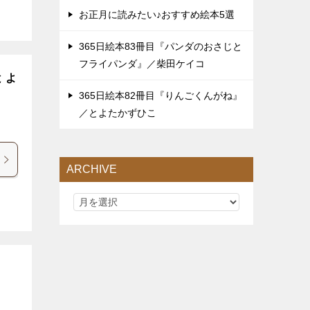
お正月に読みたい♪おすすめ絵本5選
365日絵本83冊目『パンダのおさじと
フライパンダ』／柴田ケイコ
 よ
365日絵本82冊目『りんごくんがね』
／とよたかずひこ
ARCHIVE