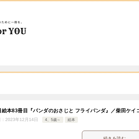
5日絵本83冊目『パンダのおさじと フライパンダ』／柴田ケイ
日：
2023年12月14日
4、5歳～
絵本
続きを読む