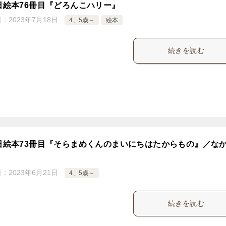
5日絵本76冊目『どろんこハリー』
日：
2023年7月18日
4、5歳～
絵本
続きを読む
5日絵本73冊目『そらまめくんのまいにちはたからもの』／な
日：
2023年6月21日
4、5歳～
続きを読む