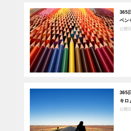
36
ベン
公開
36
キロ
公開