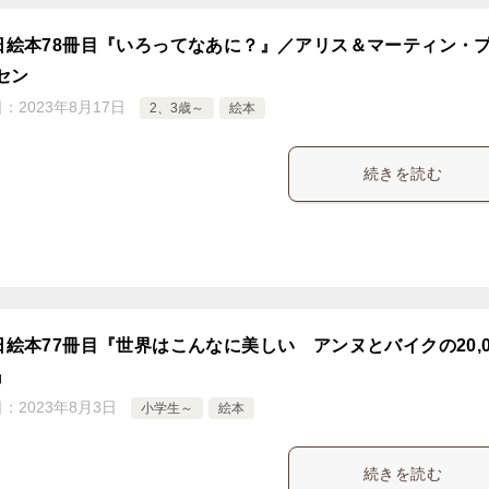
5日絵本78冊目『いろってなあに？』／アリス＆マーティン・
セン
日：
2023年8月17日
2、3歳～
絵本
続きを読む
5日絵本77冊目『世界はこんなに美しい アンヌとバイクの20,0
』
日：
2023年8月3日
小学生～
絵本
続きを読む