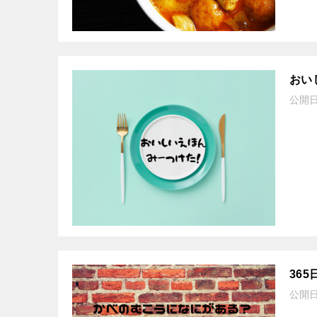
おい
公開
36
公開