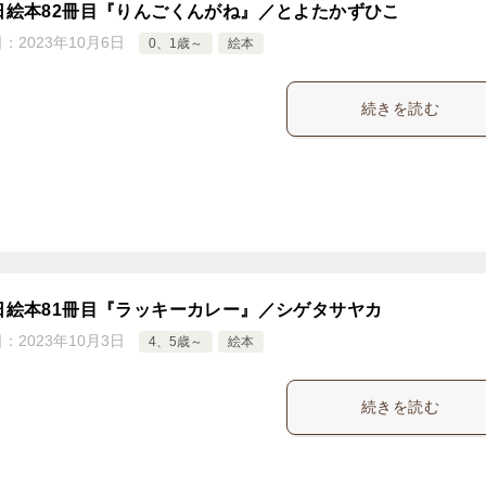
5日絵本82冊目『りんごくんがね』／とよたかずひこ
日：
2023年10月6日
0、1歳～
絵本
続きを読む
5日絵本81冊目『ラッキーカレー』／シゲタサヤカ
日：
2023年10月3日
4、5歳～
絵本
続きを読む