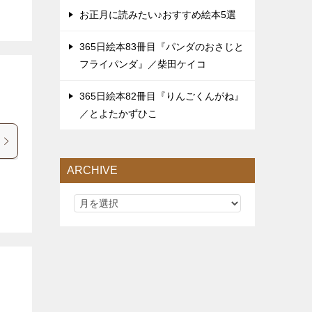
お正月に読みたい♪おすすめ絵本5選
365日絵本83冊目『パンダのおさじと
フライパンダ』／柴田ケイコ
365日絵本82冊目『りんごくんがね』
／とよたかずひこ
ARCHIVE