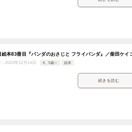
5日絵本83冊目『パンダのおさじと フライパンダ』／柴田ケイ
日：
2023年12月14日
4、5歳～
絵本
続きを読む