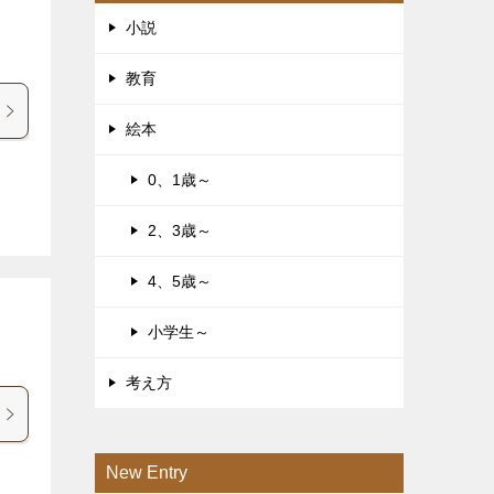
小説
教育
絵本
0、1歳～
2、3歳～
4、5歳～
小学生～
考え方
New Entry