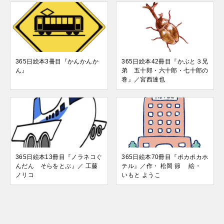
365日絵本3冊目『かんかんか
365日絵本42冊目『かぶと３兄
ん』
弟 五十郎・六十郎・七十郎の
巻』／宮西達也
365日絵本13冊目『ノラネコぐ
365日絵本70冊目『ポカポカホ
んだん そらをとぶ』／ 工藤
テル』／作・ 松岡 節 絵・
ノリコ
いもと ようこ