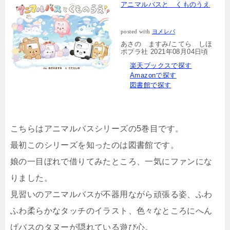
アニマルバスと くものうえ
posted with
ヨメレバ
あさの ますみ/こてら しほ
ポプラ社 2021年08月04日頃
楽天ブックスで探す
Amazonで探す
図書館で探す
こちらはアニマルバスシリーズの5巻目です。
最初このシリーズを知ったのは図書館です。
娘の一目ぼれで借りてみたところ、一気にファンにな
りました。
見習いのアニマルバスが不器用ながら頑張る姿、ふわ
ふわ柔らかなタッチのイラスト、色々なところにへん
げバスのタヌーが隠れている遊び心。