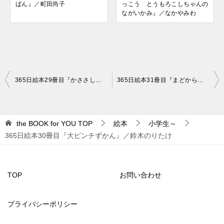
ばん』／町田尚子
っこう とうもろこしちゃんの
ながいかみ』／なかやみわ
投
365日絵本29冊目『かささしてあげるね』／作・ はせがわせつこ 絵・ にしまきかやこ
365日絵本31冊目『まどからおくりもの』／五味太郎
稿
ナ
the BOOK for YOU
TOP
絵本
小学生～
ビ
365日絵本30冊目『大ピンチずかん』／鈴木のりたけ
ゲ
ー
シ
TOP
お問い合わせ
ョ
プライバシーポリシー
ン