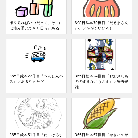
振り返ればいつだって、そこに
365日絵本79冊目『だるまさん
は積み重ねてきた日々がある
が』／かがくいひろし
365日絵本23冊目『へんしんバ
365日絵本24冊目『おおきなも
ス』／あきやまただし
ののすきなおうさま』／安野光
雅
365日絵本51冊目『ねこはるす
365日絵本57冊目『やさいのが