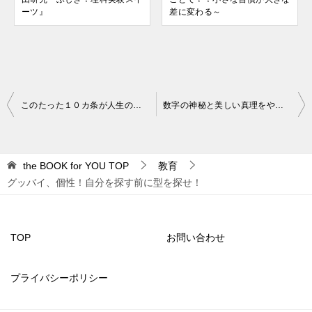
ーツ』
差に変わる～
投
このたった１０カ条が人生の意味を教えてくれる
数字の神秘と美しい真理をやさしく紐解いてくれる一冊
稿
ナ
the BOOK for YOU
TOP
教育
ビ
グッバイ、個性！自分を探す前に型を探せ！
ゲ
ー
シ
TOP
お問い合わせ
ョ
プライバシーポリシー
ン