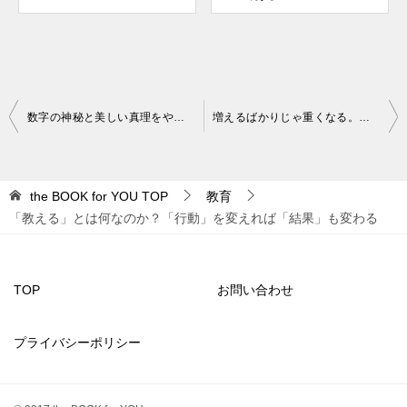
投
数字の神秘と美しい真理をやさしく紐解いてくれる一冊
増えるばかりじゃ重くなる。身も心も軽くするための減らす技術
稿
ナ
the BOOK for YOU
TOP
教育
ビ
「教える」とは何なのか？「行動」を変えれば「結果」も変わる
ゲ
ー
シ
TOP
お問い合わせ
ョ
プライバシーポリシー
ン