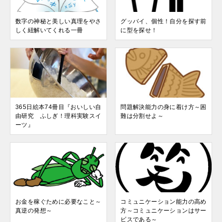
数字の神秘と美しい真理をやさ
グッバイ、個性！自分を探す前
しく紐解いてくれる一冊
に型を探せ！
365日絵本74冊目『おいしい自
問題解決能力の身に着け方～困
由研究 ふしぎ！理科実験スイ
難は分割せよ～
ーツ』
お金を稼ぐために必要なこと～
コミュニケーション能力の高め
真逆の発想～
方～コミュニケーションはサー
ビスである～