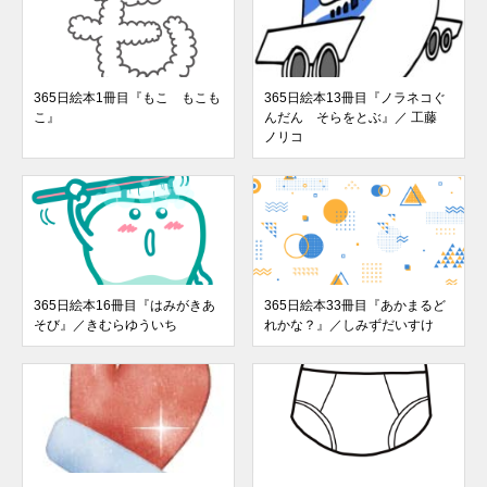
365日絵本1冊目『もこ もこも
365日絵本13冊目『ノラネコぐ
こ』
んだん そらをとぶ』／ 工藤
ノリコ
365日絵本16冊目『はみがきあ
365日絵本33冊目『あかまるど
そび』／きむらゆういち
れかな？』／しみずだいすけ