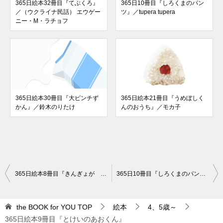
365日絵本32冊目『てぶくろ』
365日10冊目『しろくまのパン
／（ウクライナ民話） エウゲー
ツ』／tupera tupera
ニー・M・ラチョフ
365日絵本30冊目『大ピンチず
365日絵本21冊目『うめぼしく
かん』／鈴木のりたけ
んのおうち』／モカ子
投
365日絵本8冊目『きんぎょが にげた』／五味太郎
365日10冊目『しろくまのパンツ』／tupera tupera
稿
ナ
the BOOK for YOU
TOP
絵本
4、5歳～
ビ
365日絵本9冊目『とけいのあおくん』