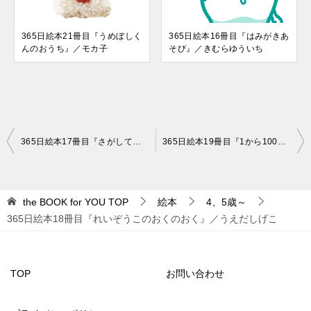
365日絵本21冊目『うめぼしく
365日絵本16冊目『はみがきあ
んのおうち』／モカ子
そび』／きむらゆういち
投
365日絵本17冊目『さがしてみよう！マークのえほん』
365日絵本19冊目『1から100までかずのえほん』
稿
ナ
the BOOK for YOU
TOP
絵本
4、5歳～
ビ
365日絵本18冊目『れいぞうこのおくのおく』／うえだしげこ
ゲ
ー
シ
TOP
お問い合わせ
ョ