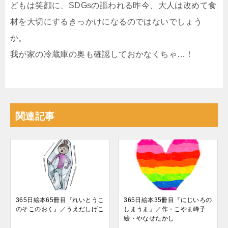
どもは笑顔に、SDGsの謳われる昨今、大人は改めて食
材を大切にするきっかけになるのではないでしょう
か。
我が家の冷蔵庫の奥も確認しておかなくちゃ…！
関連記事
365日絵本65冊目『れいとうこ
365日絵本35冊目『にじいろの
のそこのおく』／うえだしげこ
しまうま』／作・こやま峰子
絵・やなせたかし