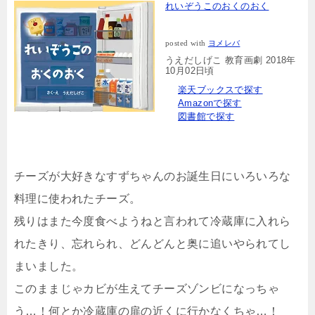
れいぞうこのおくのおく
posted with
ヨメレバ
うえだしげこ 教育画劇 2018年
10月02日頃
楽天ブックスで探す
Amazonで探す
図書館で探す
チーズが大好きなすずちゃんのお誕生日にいろいろな
料理に使われたチーズ。
残りはまた今度食べようねと言われて冷蔵庫に入れら
れたきり、忘れられ、どんどんと奥に追いやられてし
まいました。
このままじゃカビが生えてチーズゾンビになっちゃ
う…！何とか冷蔵庫の扉の近くに行かなくちゃ…！