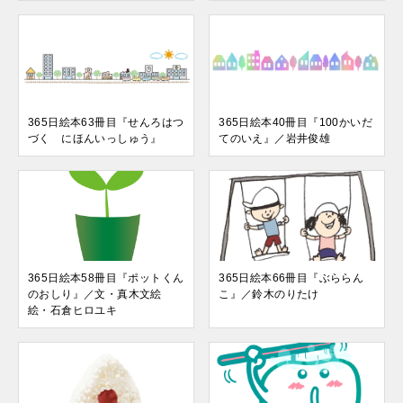
365日絵本63冊目『せんろはつ
365日絵本40冊目『100かいだ
づく にほんいっしゅう』
てのいえ』／岩井俊雄
365日絵本58冊目『ポットくん
365日絵本66冊目『ぶららん
のおしり』／文・真木文絵
こ』／鈴木のりたけ
絵・石倉ヒロユキ