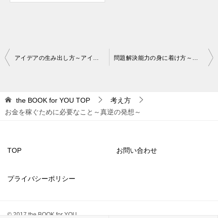
投
アイデアの生み出し方～アイデアとは考え続ける人にだけ訪れるご褒美～
問題解決能力の身に着け方～困難は分割せよ～
稿
ナ
the BOOK for YOU
TOP
考え方
ビ
お金を稼ぐために必要なこと～真逆の発想～
ゲ
ー
シ
TOP
お問い合わせ
ョ
プライバシーポリシー
ン
© 2017 the BOOK for YOU