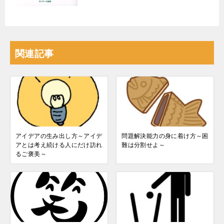
関連記事
アイデアの生み出し方～アイデ
問題解決能力の身に着け方～困
アとは考え続ける人にだけ訪れ
難は分割せよ～
るご褒美～