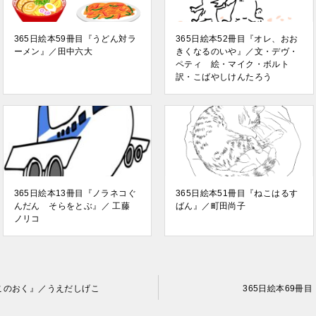
365日絵本59冊目『うどん対ラ
365日絵本52冊目『オレ、おお
ーメン』／田中六大
きくなるのいや』／文・デヴ・
ペティ 絵・マイク・ボルト
訳・こばやしけんたろう
365日絵本13冊目『ノラネコぐ
365日絵本51冊目『ねこはるす
んだん そらをとぶ』／ 工藤
ばん』／町田尚子
ノリコ
そこのおく』／うえだしげこ
365日絵本69冊