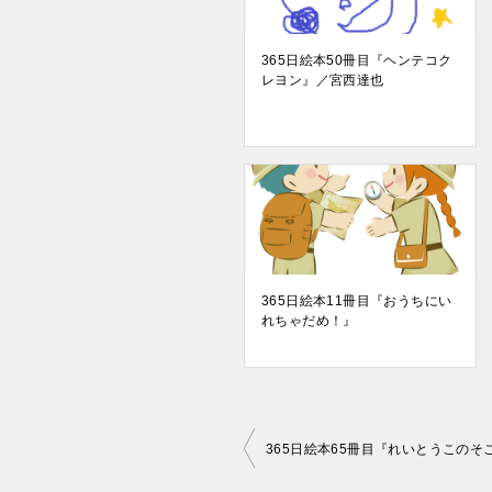
365日絵本50冊目『ヘンテコク
レヨン』／宮西達也
365日絵本11冊目『おうちにい
れちゃだめ！』
投
365日絵本65冊目『れいとうこの
稿