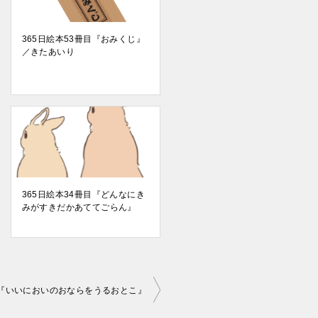
365日絵本53冊目『おみくじ』
／きたあいり
365日絵本34冊目『どんなにき
みがすきだかあててごらん』
目『いいにおいのおならをうるおとこ』