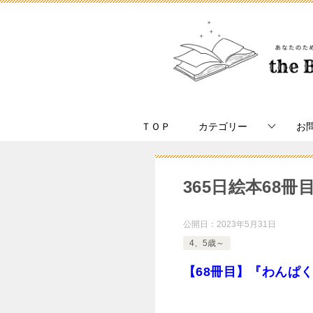
ＴＯＰ
カテゴリー
お
365日絵本68
公開日：
2023年5月31日
4、5歳～
【68冊目】『わんぱ