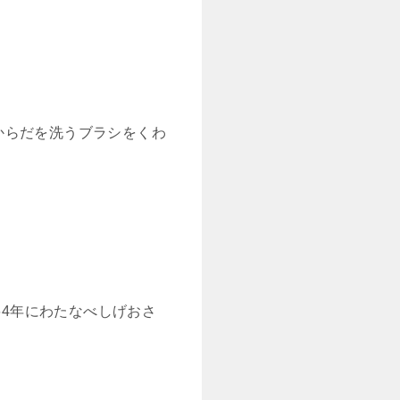
からだを洗うブラシをくわ
1964年にわたなべしげおさ
。