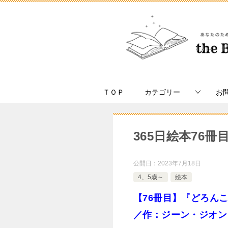
ＴＯＰ
カテゴリー
お
365日絵本76
公開日：
2023年7月18日
4、5歳～
絵本
【76冊目】『どろん
／作：ジーン・ジオン