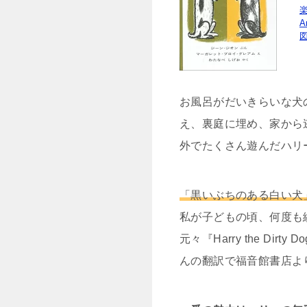
A
お風呂がだいきらいな犬
え、裏庭に埋め、家から
外でたくさん遊んだハリ
「黒いぶちのある白い犬
私が子どもの頃、何度も
元々『Harry the D
んの翻訳で福音館書店よ