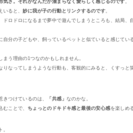
邪気さ。それがなんだか溜まらなく愛らしく感じるのです
。
えいると、
妙に我が子の行動とリンクするのです
。
、ドロドロになるまで夢中で遊んでしまうところも、結局、
に自分の子どもや、飼っているペットと似ていると感じてい
しまう理由の1つなのかもしれません。
なりなってしまうような行動も、客観的にみると、くすっと
惹きつけているのは、
「共感」
なのかな。
込むことで、
ちょっとのドキドキ感と最後の安心感
を楽しめ
ト。