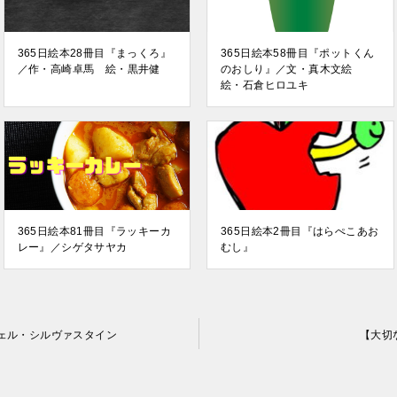
365日絵本28冊目『まっくろ』
365日絵本58冊目『ポットくん
／作・高崎卓馬 絵・黒井健
のおしり』／文・真木文絵
絵・石倉ヒロユキ
365日絵本81冊目『ラッキーカ
365日絵本2冊目『はらぺこあお
レー』／シゲタサヤカ
むし』
シェル・シルヴァスタイン
【大切