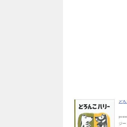
どろ
poste
ジー