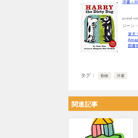
洋書＞Har
posted wi
ジーン・ジ
楽天
Ama
図書
タグ
動物
洋書
関連記事