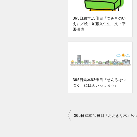
365日絵本15冊目『つみきのい
え』／絵・加藤久仁生 文・平
田研也
365日絵本63冊目『せんろはつ
づく にほんいっしゅう』
投
365日絵本75冊目『おおきな木』/
稿
ナ