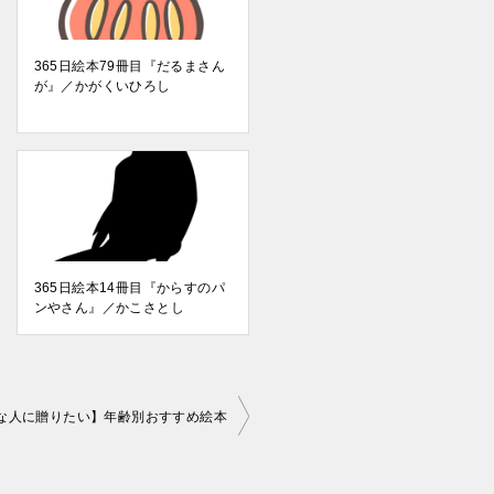
365日絵本79冊目『だるまさん
が』／かがくいひろし
365日絵本14冊目『からすのパ
ンやさん』／かこさとし
な人に贈りたい】年齢別おすすめ絵本